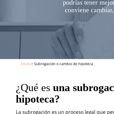
podrías tener mej
conviene cambiar,
Inicio
>
Subrogación o cambio de hipoteca
¿Qué es
una subrogac
hipoteca?
La subrogación es un proceso legal que p