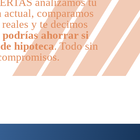
ERTAS analizamos tu
ra actual, comparamos
 reales y te decimos
 podrías ahorrar si
de hipoteca
. Todo sin
compromisos.