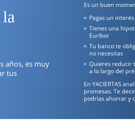
Es un buen moment
 la
Pagas un interés
Tienes una hipot
Euríbor
Tu banco te obli
no necesitas
os años, es muy
Quieres reducir 
a lo largo del p
r tus
En YACIERTAS anali
promesas. Te decim
podrías ahorrar y 