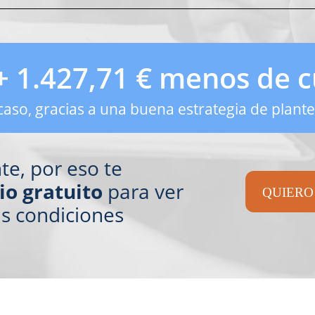
 + 1.427,71 € menos de c
caso, gracias a una buena estrategia de plan
te, por eso te
io gratuito
para ver
QUIERO
us condiciones