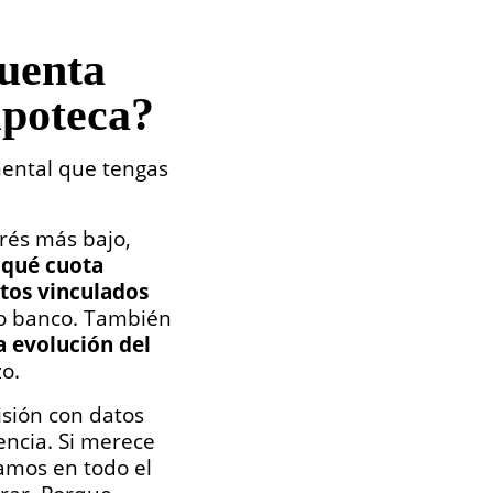
cuenta
ipoteca?
mental que tengas
erés más bajo,
 qué cuota
os vinculados
vo banco. También
a evolución del
o.
sión con datos
encia. Si merece
amos en todo el