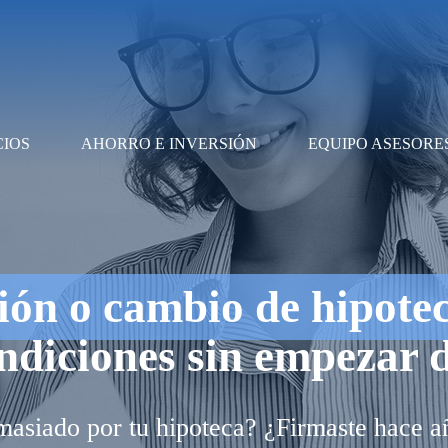
CIOS
AHORRO E INVERSIÓN
EQUIPO ASESORE
ón o cambio de hipote
ndiciones sin empezar 
asiado por tu hipoteca? ¿Firmaste hace a