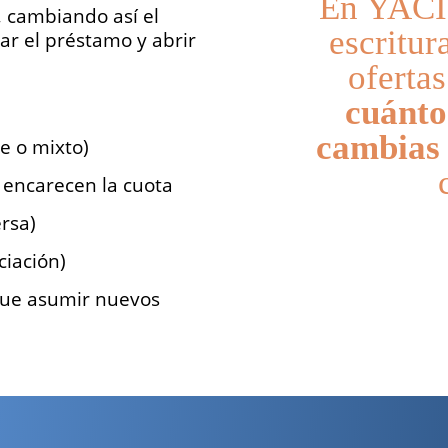
En YACI
, cambiando así el
escritu
ar el préstamo y abrir
ofertas
cuánto
cambias 
le o mixto)
 encarecen la cuota
ersa)
ciación)
que asumir nuevos