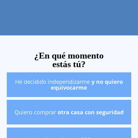
¿En qué momento
estás tú?
He decidido independizarme
y no quiero
equivocarme
Quiero comprar
otra casa
con seguridad