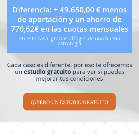
Diferencia: + 49.650,00 € menos
de aportación y un ahorro de
770,62€ en las cuotas mensuales
En este caso, gracias al logro de una buena
estrategia
Cada caso es diferente, por eso te ofrecemos
un
estudio gratuito
para ver si puedes
mejorar tus condiciones
QUIERO UN ESTUDIO GRATUITO